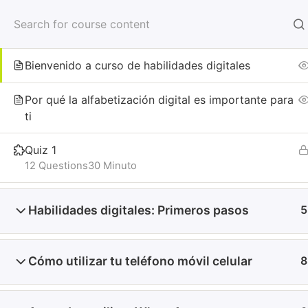
Inicio
Introducción
3
Curso de habilidades digitales
Bienvenido a curso de habilidades digitales
Inicio
Todos los cursos
Por qué la alfabetización digital es importante para
ti
Ser
Quiz 1
Crea tu 
12 Questions
30 Minuto
Marketing
Auditoría 
Habilidades digitales: Primeros pasos
5
Consultor
Copyright © 2026 Conocedor Digital. Todos los derechos reser
Cómo utilizar tu teléfono móvil celular
8