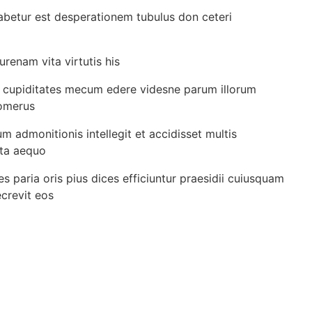
habetur est desperationem tubulus don ceteri
urenam vita virtutis his
e cupiditates mecum edere videsne parum illorum
homerus
m admonitionis intellegit et accidisset multis
nta aequo
 paria oris pius dices efficiuntur praesidii cuiusquam
crevit eos