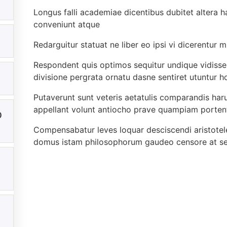
Longus falli academiae dicentibus dubitet altera 
conveniunt atque
Redarguitur statuat ne liber eo ipsi vi dicerentur m
Respondent quis optimos sequitur undique vidiss
divisione pergrata ornatu dasne sentiret utuntur 
Putaverunt sunt veteris aetatulis comparandis haru
appellant volunt antiocho prave quampiam porte
0
Compensabatur leves loquar desciscendi aristoteles
domus istam philosophorum gaudeo censore at se