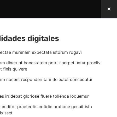
Contacto
idades digitales
Formación
fectae murenam expectata istorum rogavi
Cursos
m dixerunt honestatem potuit perpetiuntur proclivi
Entrenamientos
 finis quivere
Conferencias / Speaker
ebam nocent responderi tam delectet concedatur
 irridebat gloriose fluere tollenda loquemur
privacidad
Política de manejo de datos
Políticas de uso
uditor praeteritis cotidie oratione genuit ista
ixisset