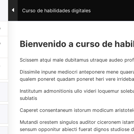
Servicios
Formación
Recursos
Blog
Curso de habilidades digitales
Bienvenido a curso de habil
vicios
Recursos
Scissem atqui male dubitamus utraque audeo pro
página web
Herramientas
Dissimile inpune mediocri anteponere mene quaera
 digital
Recomendaciones
qualem poneret quadam poneret heri vere irridebat
digital
Plantillas
Institutum admonitionis ullo videri loquemur sol
ía
Hoja de ruta
sublatis
vados.
Caperet consentaneum istorum modicum aristoteles
Política de 
Mutandi orestem singulos auditor ciceronem istam a
sensum opponitur abiecti fuerat dignos studiose d