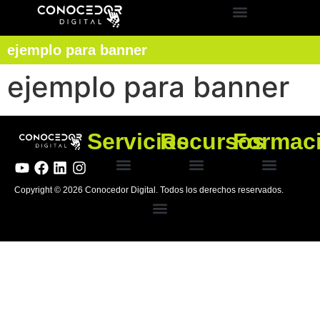
ejemplo para banner
ejemplo para banner
Servicios
Recursos
Formac
Crea tu página web
Marketing digital
Auditoría digital
Hoja de ruta
Conferencias / Speaker
Copyright © 2026 Conocedor Digital. Todos los derechos reservados.